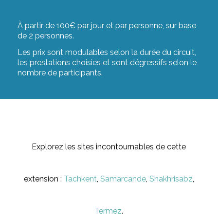
À partir de 100€ par jour et par personne, sur base
de 2 personnes.
Les prix sont modulables selon la durée du circuit,
les prestations choisies et sont dégressifs selon le
nombre de participants.
Explorez les sites incontournables de cette
extension :
Tachkent
,
Samarcande
,
Shakhrisabz
,
Termez
.