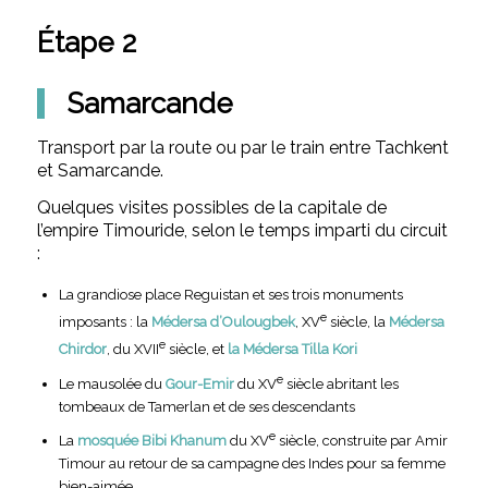
Étape 2
Samarcande
Transport par la route ou par le train entre Tachkent
et Samarcande.
Quelques visites possibles de la capitale de
l’empire Timouride, selon le temps imparti du circuit
:
La grandiose place Reguistan et ses trois monuments
e
imposants : la
Médersa d’Oulougbek
, XV
siècle, la
Médersa
e
Chirdor
, du XVII
siècle, et
la Médersa Tilla Kori
e
Le mausolée du
Gour-Emir
du XV
siècle abritant les
tombeaux de Tamerlan et de ses descendants
e
La
mosquée Bibi Khanum
du XV
siècle, construite par Amir
Timour au retour de sa campagne des Indes pour sa femme
bien-aimée