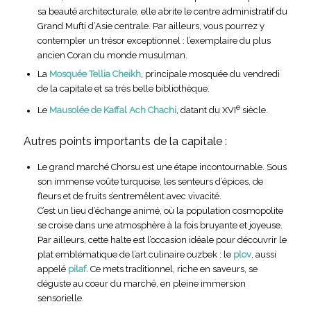
sa beauté architecturale, elle abrite le centre administratif du
Grand Mufti d’Asie centrale. Par ailleurs, vous pourrez y
contempler un trésor exceptionnel : l’exemplaire du plus
ancien Coran du monde musulman.
La
Mosquée Tellia Cheikh
, principale mosquée du vendredi
de la capitale et sa très belle bibliothèque.
e
Le
Mausolée de Kaffal Ach Chachi
, datant du XVI
siècle.
Autres points importants de la capitale :
Le grand marché Chorsu est une étape incontournable. Sous
son immense voûte turquoise, les senteurs d’épices, de
fleurs et de fruits s’entremêlent avec vivacité.
C’est un lieu d’échange animé, où la population cosmopolite
se croise dans une atmosphère à la fois bruyante et joyeuse.
Par ailleurs, cette halte est l’occasion idéale pour découvrir le
plat emblématique de l’art culinaire ouzbek : le
plov
, aussi
appelé
pilaf
. Ce mets traditionnel, riche en saveurs, se
déguste au cœur du marché, en pleine immersion
sensorielle.