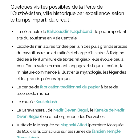
Quelques visites possibles de la Perle de
l’Ouzbékistan, ville historique par excellence, selon
le temps imparti du circuit :
La nécropole de
Bahaouddin Naqchband
: le plus important
site du soufisme en Asie Centrale
L’école de miniatures fondée par l’un des plus grands artistes
du pays illustre un art raffiné et chargé d’histoire. À l’origine
dédiée à l’enluminure de textes religieux, elle évolue peu à
peu. Par la suite, en mariant langage artistique et poésie, la
miniature commence à illustrer la mythologie, les légendes
et les grands poèmes épiques.
Le centre de
fabrication traditionnel du papier
à base de
l’écorce de murier
Le musée
Koukeldosh
Le Caravansérail de
Nadir Devan Begui
, le
Kanaka de Nadir
Divan Begui
(lieu d’hébergement des Derviches)
Visite de la Mosquée de
Maghoki Attori
(première Mosquée
de Boukhara, construite sur les ruines de
l’ancien Temple
Zoroastrien
)