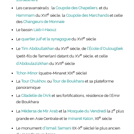
Les caravansérails : la
Coupole des Chapeliers
, et du
e
Hammam
du XVI
siècle, la
Coupole des Marchands
et celle
des
Changeurs de Monnaie
Le bassin
Liab-I-Haouz
e
Le
quartier juif et la synagogue
du XVI
siècle
e
Le
Tim Abdoullakhan
du XVI
siècle, de
l’École d’Oulougbek
e
(petit-fils de Tamerlan) datant du XV
siècle, et celle
e
d’Abdoulazizkhan
du XVII
siècle
e
Tchor-Minor
(quatre-Minaret XIX
siècle)
La
Tour Chukhov,
ou
Tour de Boukhara
et sa plateforme
panoramique
La
Citadelle de l’Ark
et ses fortifications, résidence de l’Émir
de Boukhara
e
La
Médersa de Mir Arab
et la
Mosquée du Vendredi
la 2
plus
e
grande en Asie Centrale et le
minaret Kalon
, XII
siècle
e
Le monument
d’Ismail Samani
(IX-X
siècle) le plus ancien