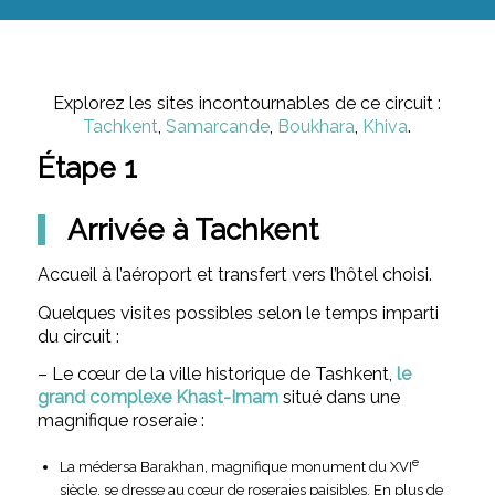
Explorez les sites incontournables de ce circuit :
Tachkent
,
Samarcande
,
Boukhara
,
Khiva
.
Étape 1
Arrivée à Tachkent
Accueil à l’aéroport et transfert vers l’hôtel choisi.
Quelques visites possibles selon le temps imparti
du circuit :
– Le cœur de la ville historique de Tashkent,
le
grand
complexe Khast-Imam
situé dans une
magnifique roseraie :
e
La médersa Barakhan, magnifique monument du XVI
siècle, se dresse au cœur de roseraies paisibles. En plus de