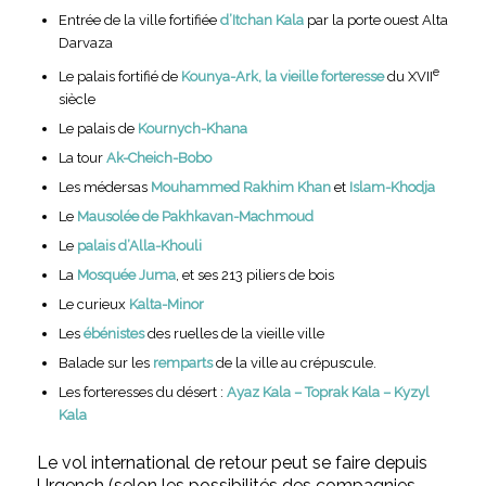
Entrée de la ville fortifiée
d’Itchan Kala
par la porte ouest Alta
Darvaza
e
Le palais fortifié de
Kounya-Ark, la vieille forteresse
du XVII
siècle
Le palais de
Kournych-Khana
La tour
Ak-Cheich-Bobo
Les médersas
Mouhammed Rakhim Khan
et
Islam-Khodja
Le
Mausolée de Pakhkavan-Machmoud
Le
palais d’Alla-Khouli
La
Mosquée Juma
, et ses 213 piliers de bois
Le curieux
Kalta-Minor
Les
ébénistes
des ruelles de la vieille ville
Balade sur les
remparts
de la ville au crépuscule.
Les forteresses du désert :
Ayaz Kala – Toprak Kala – Kyzyl
Kala
Le vol international de retour peut se faire depuis
Urgench (selon les possibilités des compagnies