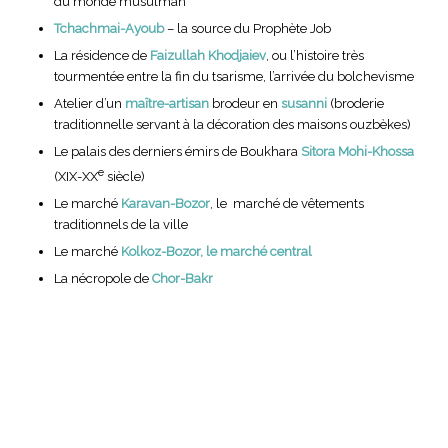
du monde musulman
Tchachmai-Ayoub
– la source du Prophète Job
La résidence de
Faizullah Khodjaiev
, ou l’histoire très
tourmentée entre la fin du tsarisme, l’arrivée du bolchevisme
Atelier d’un
maître-artisan
brodeur en
susanni
(broderie
traditionnelle servant à la décoration des maisons ouzbèkes)
Le palais des derniers émirs de Boukhara
Sitora Mohi-Khossa
e
(XIX-XX
siècle)
Le marché
Karavan-Bozor
, le marché de vêtements
traditionnels de la ville
Le marché
Kolkoz-Bozor, le marché central
La nécropole de
Chor-Bakr