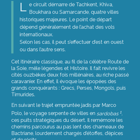
L
e circuit démarre de Tachkent, Khiva,
Boukhara ou Samarcande, quatre villes
historiques majeures. Le point de départ
dépend généralement de l’achat des vols
internationaux.
Selon les cas, il peut s’effectuer d’est en ouest
ou dans l’autre sens.
Cet itinéraire classique, au fil de la célèbre Route de
la Soie, mêle légendes et Histoire. Il fait revivre les
cités ouzbèkes deux fois millénaires, au riche passé
caravanier. En effet, il évoque les épopées des
grands conquérants : Grecs, Perses, Mongols, puis
Timurides.
En suivant le trajet empruntée jadis par Marco
1
Polo, le voyage serpente de villes en
sardobas
,
ces puits stratégiques du désert. Il remémore les
chemins parcourus au pas lent des chameaux de
Bactriane, lourdement chargés d’étoffes, d’épices
et de récits.