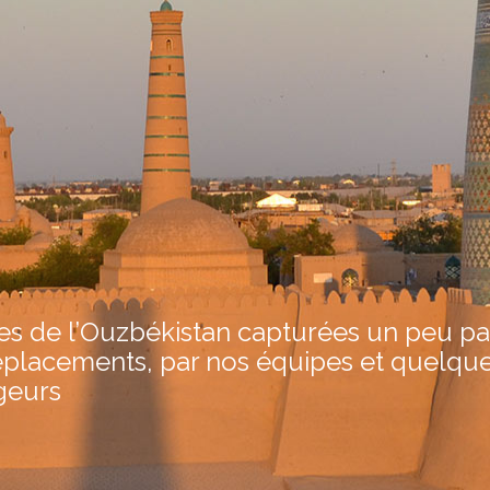
s de l’Ouzbékistan capturées un peu part
placements, par nos équipes et quelqu
geurs