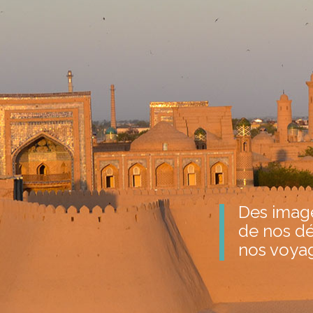
Des image
de nos dé
nos voya