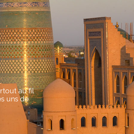
out au fil
es uns de