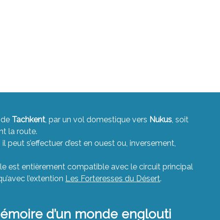
t de
Tachkent
, par un vol domestique vers
Nukus
, soit
t la route.
il peut s’effectuer d’est en ouest ou, inversement,
cle est entièrement compatible avec le circuit principal
 qu’avec l’extention
Les Forteresses du Désert
.
mémoire d’un monde englouti