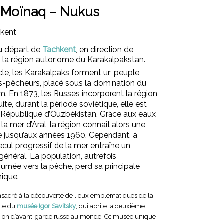
 Moïnaq – Nukus
hkent
Sa
u départ de
Tachkent
, en direction de
de la région autonome du Karakalpakstan.
«
cle, les Karakalpaks forment un peuple
-pêcheurs, placé sous la domination du
. En 1873, les Russes incorporent la région
suite, durant la période soviétique, elle est
a République d’Ouzbékistan. Grâce aux eaux
a mer d’Aral, la région connaît alors une
ne jusqu’aux années 1960. Cependant, à
né
recul progressif de la mer entraîne un
énéral. La population, autrefois
urnée vers la pêche, perd sa principale
ique.
onsacré à la découverte de lieux emblématiques de la
ite du
musée Igor Savitsky
, qui abrite la deuxième
tion d’avant-garde russe au monde. Ce musée unique