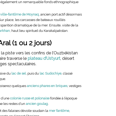
z également un remarquable fonds ethnographique
a
ville-fantôme de Moynaq
, ancien port actif désormais
 Sur place, les carcasses de bateaux rouillés
sparition dramatique de la mer. Ensuite, visite de la
arkhan
, haut lieu spirituel du Karakalpakstan.
ral (1 ou 2 jours)
 la piste vers les confins de l’Ouzbékistan
aire traverse le
plateau d’Ustyurt
, désert
ges spectaculaires.
sive du
lac de sel
, puis du
lac Sudochiye
, classé
que.
roiserez quelques
anciens phares en briques
, vestiges
s d’une
colonie russe et polonaise
fondée à l’époque
ue les restes d’un
ancien goulag
.
 des falaises dévoile soudain la
mer fantôme
,