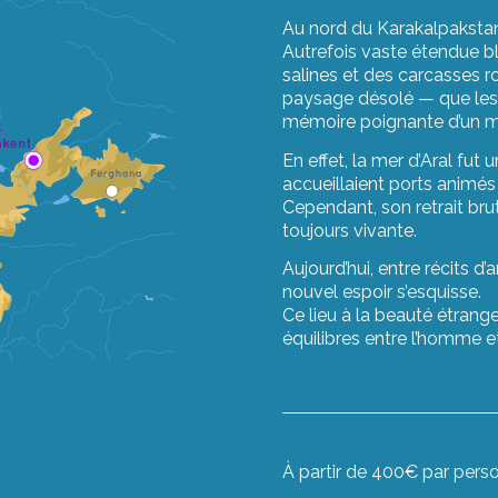
Au nord du Karakalpakstan, 
Autrefois vaste étendue bl
salines et des carcasses r
paysage désolé — que les 
mémoire poignante d’un m
En effet, la mer d’Aral fut 
accueillaient ports animé
Cependant, son retrait bru
toujours vivante.
Aujourd’hui, entre récits d’a
nouvel espoir s’esquisse.
Ce lieu à la beauté étrange
équilibres entre l’homme et
À partir de 400€ par pers