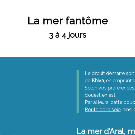
La mer fantôme
3 à 4 jours
Le circuit démarre soi
de
Khiva
, en empruntan
Selon vos préférences, 
d’ouest en est.
Par ailleurs, cette bou
Route de la soie
, ainsi
La mer d’Aral, 