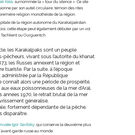
ak Kala
, surnommée la « tour du silence ». Ce site
ionne par son autel circulaire, témoin des rites
a première religion monothéiste de la région.
apitale de la région autonome du Karakalpakstan.
choisi, cette étape peut également débuter par un vol
P
 Tachkent ou Ourguentch.
cle, les Karakalpaks sont un peuple
-pêcheurs, vivant sous l’autorité du khanat
73, les Russes annexent la région et
re tsariste. Par la suite, à l’époque
st administrée par la République
e connaît alors une période de prospérité,
ux eaux poissonneuses de la mer d’Aral.
Ci
 années 1970, le retrait brutal de la mer
vrissement généralisé.
ale, fortement dépendante de la pêche,
 disparaître.
musée Igor Savitsky
, qui conserve la deuxième plus
d’avant-garde russe au monde.