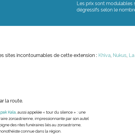
Les prix sont modulables se
dégressifs selon le nombre
es sites incontournables de cette extension :
Khiva
,
Nukus
,
La
r la route.
lpak Kala
, aussi appelée « tour du silence » : une
z
aire zoroastrienne, impressionnante par son autel
oigne des rites funéraires liés au zoroastrisme,
C
monothéiste connue dans la région.