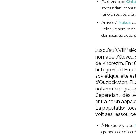
Puis, visite de
Chilp
zoroastrien impress
funéraires liés à l
Arrivée à
Nukus
, c
Selon l’itinéraire 
domestique depuis
e
Jusqu’au XVIII
siè
nomade d’éleveurs
de Khorezm. En 18
l’intègrent à l’Empi
soviétique, elle e
d’Ouzbékistan. Ell
notamment grâce a
Cependant, dès les
entraîne un appau
La population loc
voit ses ressources
À Nukus, visite du
grande collection 