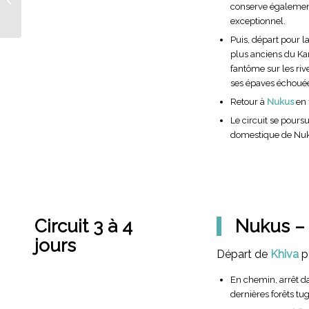
conserve égalemen
désert
exceptionnel.
Puis, départ pour l
plus anciens du Ka
fantôme sur les riv
ses épaves échouée
Retour à
Nukus
en 
Le circuit se poursu
domestique de Nu
Circuit 3 à 4
Nukus – 
jours
Départ de
Khiva
pa
En chemin, arrêt d
dernières forêts tu