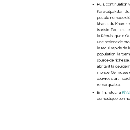
Puis, continuation 
Karakalpakstan. Jus
peuple nomade d’él
khanat du Khorezm. 
tsariste. Par la sui
la République d’Ouz
une période de pro
le recul rapide de
population, largem
source de richesse.
abritant la deuxiè
monde. Ce musée u
œuvres d’art interd
remarquable.
Enfin, retour à
Khiv
domestique permet