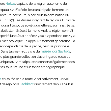
vers
Nukus
, capitale de la région autonome du
e
qu’au XVIII
siècle, les Karakalpaks forment un
eveurs-pêcheurs, placé sous la domination du
En 1873, les Russes intègrent la région à l’Empire
te, durant l’époque soviétique, elle est administrée par
békistan. Grâce à la mer d’Aral, la région connaît
spérité jusqu’aux années 1960. Cependant, dès 1970,
 la mer provoque un appauvrissement généralisé. La
ent dépendante de la pêche, perd sa principale
 Dans l’après-midi, visite du
musée Igor Savitsky
,
me plus grande collection d’avant-garde russe au
nique au Karakalpakstan conserve également des
ites sous Staline et un fonds ethnographique
a
en soirée par la route. Alternativement, un vol
 de rejoindre
Tachkent
directement depuis Nukus.