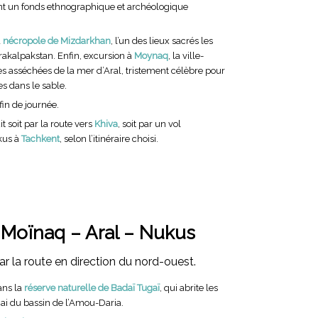
t un fonds ethnographique et archéologique
a
nécropole de Mizdarkhan
, l’un des lieux sacrés les
rakalpakstan. Enfin, excursion à
Moynaq
, la ville-
es asséchées de la mer d’Aral, tristement célèbre pour
s dans le sable.
fin de journée.
it soit par la route vers
Khiva
, soit par un vol
kus à
Tachkent
, selon l’itinéraire choisi.
Moïnaq – Aral – Nukus
r la route en direction du nord-ouest.
Ce
ans la
réserve naturelle de Badaï Tugaï
, qui abrite les
gai du bassin de l’Amou-Daria.