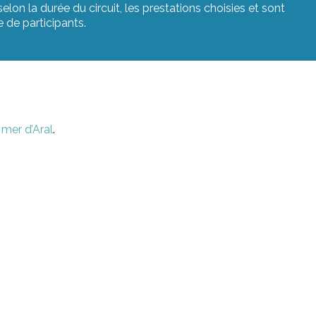
lon la durée du circuit, les prestations choisies et sont
 de participants.
 mer d’Aral
.
Centre
L’Art
funéraire
prisonnier des
oroastrien
goulags
hilpik Kala