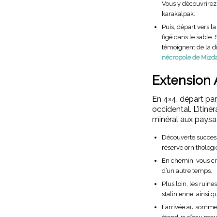
Vous y découvrire
karakalpak.
Puis, départ vers l
figé dans le sable.
témoignent de la di
nécropole de Mizd
Extension A
En 4×4, départ par
occidental. L’itinér
minéral aux paysa
Découverte succes
réserve ornithologi
En chemin, vous c
d’un autre temps.
Plus loin, les ruine
stalinienne, ainsi q
L’arrivée au sommet