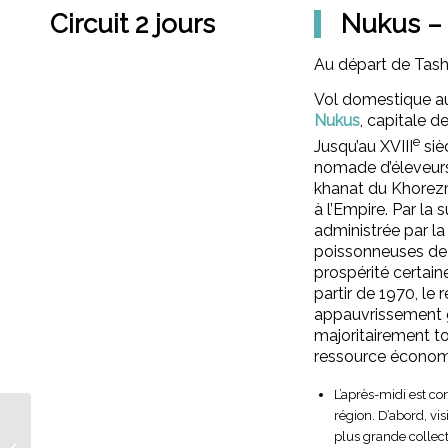
Circuit 2 jours
Nukus –
Au départ de Tas
Vol domestique a
Nukus
, capitale 
e
Jusqu’au XVIII
siè
nomade d’éleveurs
khanat du Khorezm
à l’Empire. Par la 
administrée par l
poissonneuses de l
prospérité certai
partir de 1970, le 
appauvrissement g
majoritairement to
ressource économ
L’après-midi est c
région. D’abord, vis
plus grande collec
Les forteresses du