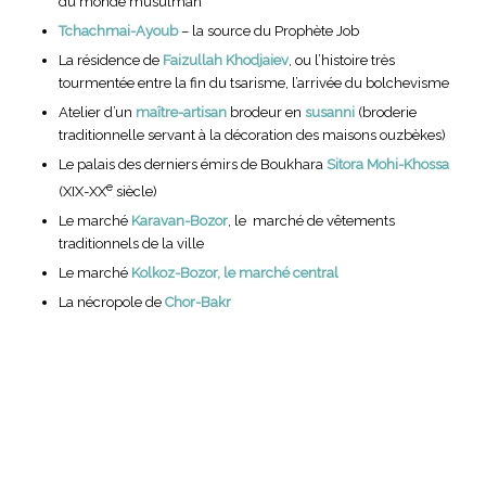
du monde musulman
Tchachmai-Ayoub
– la source du Prophète Job
La résidence de
Faizullah Khodjaiev
, ou l’histoire très
tourmentée entre la fin du tsarisme, l’arrivée du bolchevisme
Atelier d’un
maître-artisan
brodeur en
susanni
(broderie
traditionnelle servant à la décoration des maisons ouzbèkes)
Le palais des derniers émirs de Boukhara
Sitora Mohi-Khossa
e
(XIX-XX
siècle)
Le marché
Karavan-Bozor
, le marché de vêtements
traditionnels de la ville
Le marché
Kolkoz-Bozor, le marché central
La nécropole de
Chor-Bakr