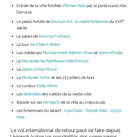
Entrée de la ville fortifiée
d’Itchan Kala
par la porte ouest Alta
Darvaza
e
Le palais fortifié de
Kounya-Ark, la vieille forteresse
du XVII
siècle
Le palais de
Kournych-Khana
La tour
Ak-Cheich-Bobo
Les médersas
Mouhammed Rakhim Khan
et
Islam-Khodja
Le
Mausolée de Pakhkavan-Machmoud
Le
palais d’Alla-Khouli
La
Mosquée Juma
, et ses 213 piliers de bois
Le curieux
Kalta-Minor
Les
ébénistes
des ruelles de la vieille ville
Balade sur les
remparts
de la ville au crépuscule.
Les forteresses du désert :
Ayaz Kala – Toprak Kala – Kyzyl
Kala
Le vol international de retour peut se faire depuis
Urgench (selon les possibilités des compagnies