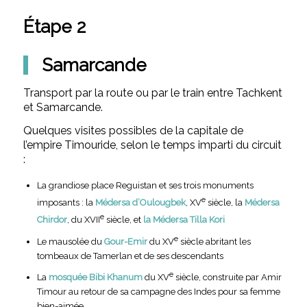
Étape 2
Samarcande
Transport par la route ou par le train entre Tachkent
et Samarcande.
Quelques visites possibles de la capitale de
l’empire Timouride, selon le temps imparti du circuit
:
La grandiose place Reguistan et ses trois monuments
e
imposants : la
Médersa d’Oulougbek
, XV
siècle, la
Médersa
e
Chirdor
, du XVII
siècle, et
la Médersa Tilla Kori
e
Le mausolée du
Gour-Emir
du XV
siècle abritant les
tombeaux de Tamerlan et de ses descendants
e
La
mosquée Bibi Khanum
du XV
siècle, construite par Amir
Timour au retour de sa campagne des Indes pour sa femme
bien-aimée