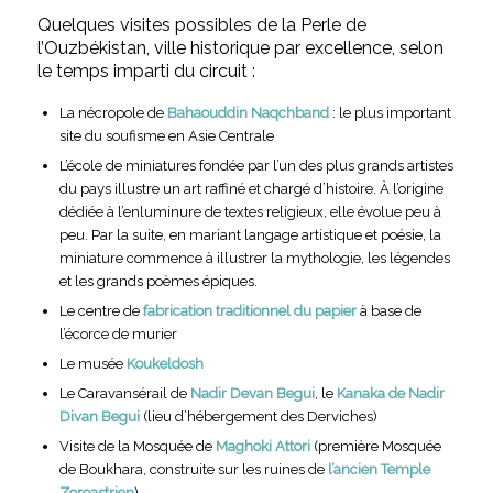
Quelques visites possibles de la Perle de
l’Ouzbékistan, ville historique par excellence, selon
le temps imparti du circuit :
La nécropole de
Bahaouddin Naqchband
: le plus important
site du soufisme en Asie Centrale
L’école de miniatures fondée par l’un des plus grands artistes
du pays illustre un art raffiné et chargé d’histoire. À l’origine
dédiée à l’enluminure de textes religieux, elle évolue peu à
peu. Par la suite, en mariant langage artistique et poésie, la
miniature commence à illustrer la mythologie, les légendes
et les grands poèmes épiques.
Le centre de
fabrication traditionnel du papier
à base de
l’écorce de murier
Le musée
Koukeldosh
Le Caravansérail de
Nadir Devan Begui
, le
Kanaka de Nadir
Divan Begui
(lieu d’hébergement des Derviches)
Visite de la Mosquée de
Maghoki Attori
(première Mosquée
de Boukhara, construite sur les ruines de
l’ancien Temple
Zoroastrien
)