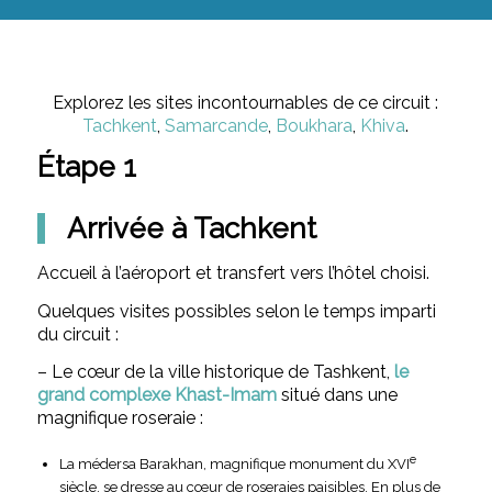
Explorez les sites incontournables de ce circuit :
Tachkent
,
Samarcande
,
Boukhara
,
Khiva
.
Étape 1
Arrivée à Tachkent
Accueil à l’aéroport et transfert vers l’hôtel choisi.
Quelques visites possibles selon le temps imparti
du circuit :
– Le cœur de la ville historique de Tashkent,
le
grand
complexe Khast-Imam
situé dans une
magnifique roseraie :
e
La médersa Barakhan, magnifique monument du XVI
siècle, se dresse au cœur de roseraies paisibles. En plus de