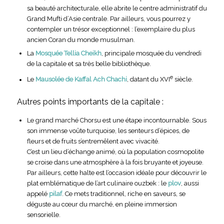
sa beauté architecturale, elle abrite le centre administratif du
Grand Mufti d’Asie centrale. Par ailleurs, vous pourrez y
contempler un trésor exceptionnel : l’exemplaire du plus
ancien Coran du monde musulman.
La
Mosquée Tellia Cheikh
, principale mosquée du vendredi
de la capitale et sa très belle bibliothèque.
e
Le
Mausolée de Kaffal Ach Chachi
, datant du XVI
siècle.
Autres points importants de la capitale :
Le grand marché Chorsu est une étape incontournable. Sous
son immense voûte turquoise, les senteurs d’épices, de
fleurs et de fruits s’entremêlent avec vivacité.
C’est un lieu d’échange animé, où la population cosmopolite
se croise dans une atmosphère à la fois bruyante et joyeuse.
Par ailleurs, cette halte est l’occasion idéale pour découvrir le
plat emblématique de l’art culinaire ouzbek : le
plov
, aussi
appelé
pilaf
. Ce mets traditionnel, riche en saveurs, se
déguste au cœur du marché, en pleine immersion
sensorielle.