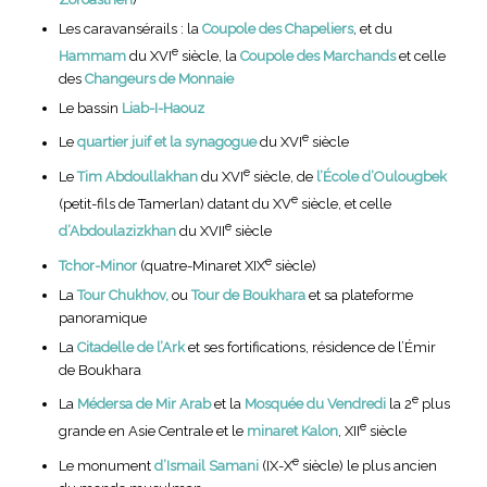
Les caravansérails : la
Coupole des Chapeliers
, et du
e
Hammam
du XVI
siècle, la
Coupole des Marchands
et celle
des
Changeurs de Monnaie
Le bassin
Liab-I-Haouz
e
Le
quartier juif et la synagogue
du XVI
siècle
e
Le
Tim Abdoullakhan
du XVI
siècle, de
l’École d’Oulougbek
e
(petit-fils de Tamerlan) datant du XV
siècle, et celle
e
d’Abdoulazizkhan
du XVII
siècle
e
Tchor-Minor
(quatre-Minaret XIX
siècle)
La
Tour Chukhov,
ou
Tour de Boukhara
et sa plateforme
panoramique
La
Citadelle de l’Ark
et ses fortifications, résidence de l’Émir
de Boukhara
e
La
Médersa de Mir Arab
et la
Mosquée du Vendredi
la 2
plus
e
grande en Asie Centrale et le
minaret Kalon
, XII
siècle
e
Le monument
d’Ismail Samani
(IX-X
siècle) le plus ancien