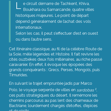
L
e circuit démarre de Tachkent, Khiva,
Boukhara ou Samarcande, quatre villes
historiques majeures. Le point de départ
dépend généralement de l’achat des vols
internationaux.
Selon les cas, il peut s’effectuer d’est en ouest
ou dans l’autre sens.
Cet itinéraire classique, au fil de la célèbre Route de
la Soie, mêle légendes et Histoire. Il fait revivre les
cités ouzbèkes deux fois millénaires, au riche passé
caravanier. En effet, il évoque les épopées des
grands conquérants : Grecs, Perses, Mongols, puis
Timurides.
En suivant le trajet empruntée jadis par Marco
1
Polo, le voyage serpente de villes en
sardobas
,
ces puits stratégiques du désert. Il remémore les
chemins parcourus au pas lent des chameaux de
Bactriane, lourdement chargés d’étoffes, d’épices
et de récits.