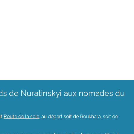
s de Nuratinskyi aux nomades du
it
Route de la soie
, au départ soit de Boukhara, soit de