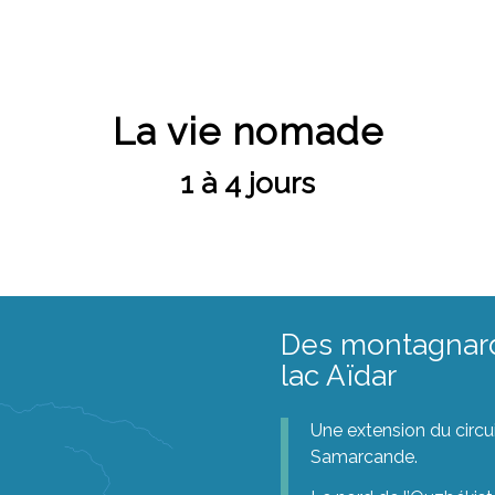
La vie nomade
1 à 4 jours
Des montagnard
lac Aïdar
Une extension du circu
Samarcande.