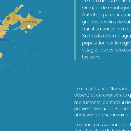
Le nord de l’Ouzbékis
Qum) et de montagnes 
Autrefois parcouru par 
gré des besoins de su
transhumances ne réso
Suite à la réforme agra
population par le régi
villages, où les écoles
les soins.
Le circuit La Vie Nomade s
désert) et caravansérails q
monuments, dont celui de R
provient des nappes phréat
abreuver les chameaux et 
Toujours plus au nord, les
dans la vallée de Sarmish.