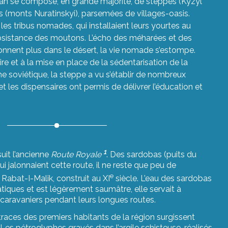
tan se compose, en grande majorité, de steppes (Kyzyl
(monts Nuratinskyi), parsemées de villages-oasis.
les tribus nomades, qui installaient leurs yourtes au
bsistance des moutons. L’écho des méharées et des
nnent plus dans le désert, la vie nomade s’estompe.
ire et à la mise en place de la sédentarisation de la
me soviétique, la steppe a vu s’établir de nombreux
 et les dispensaires ont permis de délivrer l’éducation et
1
uit l’ancienne
Route Royale
. Des sardobas (puits du
ui jalonnaient cette route, il ne reste que peu de
e
abat-I-Malik, construit au XI
siècle. L’eau des sardobas
iques et est légèrement saumâtre, elle servait à
caravaniers pendant leurs longues routes.
 traces des premiers habitants de la région surgissent
 Les pétroglyphes gravés dans l’argile schisteuse, réalisés