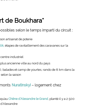
rt de Boukhara*
ossibles selon le temps imparti du circuit :
 son artisanat de poterie
lik
, étapes de ravitaillement des caravanes sur la
, centre industriel
a plus ancienne ville au nord du pays
), balades et camp de yourtes, rando de 8 km dans la
selon la saison
s monts
Nuratinskyi
– logement chez
squ’au
Chêne d’Alexandre le Grand
, planté il y a 2 500
s d’Alexandre