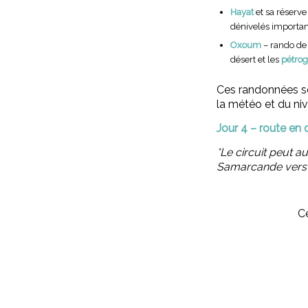
Hayat
et sa réserve
dénivelés importan
Oxoum
– rando de 
désert et les
pétro
Ces randonnées so
la météo et du ni
Jour 4 – route en
*Le circuit peut a
Samarcande vers
C