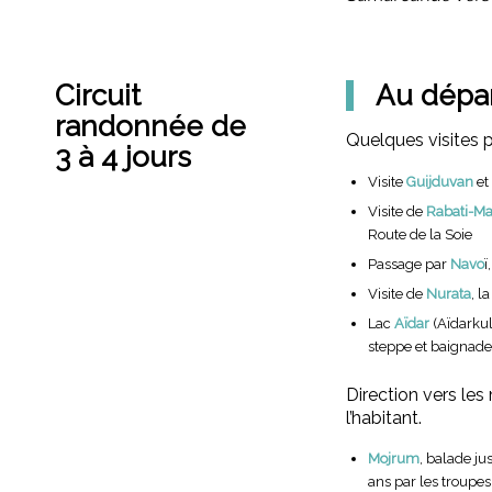
Circuit
Au dépa
randonnée de
Quelques visites p
3 à 4 jours
Visite
Guijduvan
et
Visite de
Rabati-Ma
Route de la Soie
Passage par
Navo
ï
Visite de
Nurata
, l
Lac
Aïdar
(Aïdarkul
steppe et baignade 
Direction vers le
l’habitant.
Mojrum
, balade ju
ans par les troupe