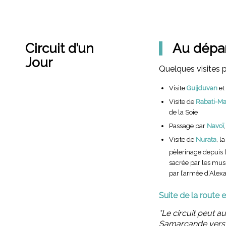
Circuit d’un
Au dépa
Jour
Quelques visites p
Visite
Guijduvan
et
Visite de
Rabati-Ma
de la Soie
Passage par
Navoï
Visite de
Nurata
, l
pèlerinage depuis 
sacrée par les musu
par l’armée d’Alex
Suite de la route 
*Le circuit peut a
Samarcande vers