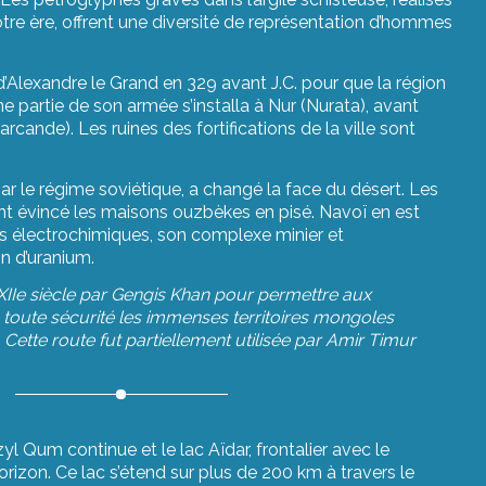
tre ère, offrent une diversité de représentation d’hommes
e d’Alexandre le Grand en 329 avant J.C. pour que la région
e partie de son armée s’installa à Nur (Nurata), avant
cande). Les ruines des fortifications de la ville sont
 par le régime soviétique, a changé la face du désert. Les
nt évincé les maisons ouzbèkes en pisé. Navoï en est
ines électrochimiques, son complexe minier et
on d’uranium.
XIIe siècle par Gengis Khan pour permettre aux
 toute sécurité les immenses territoires mongoles
Cette route fut partiellement utilisée par Amir Timur
l Qum continue et le lac Aïdar, frontalier avec le
horizon. Ce lac s’étend sur plus de 200 km à travers le