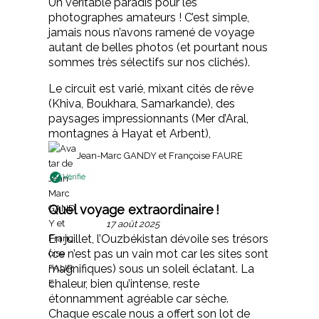
Un véritable paradis pour les
photographes amateurs ! C’est simple,
jamais nous n’avons ramené de voyage
autant de belles photos (et pourtant nous
sommes très sélectifs sur nos clichés).
Le circuit est varié, mixant cités de rêve
(Khiva, Boukhara, Samarkande), des
paysages impressionnants (Mer d’Aral,
montagnes à Hayat et Arbent),
Jean-Marc GANDY et Françoise FAURE
Vérifié
Quel voyage extraordinaire !
17 août 2025
En juillet, l’Ouzbékistan dévoile ses trésors
(ce n’est pas un vain mot car les sites sont
magnifiques) sous un soleil éclatant. La
chaleur, bien qu’intense, reste
étonnamment agréable car sèche.
Chaque escale nous a offert son lot de