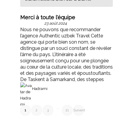
Merci à toute l'équipe
23 août 2024
Nous ne pouvons que recommander
l’agence Authentic uzbek Travel Cette
agence qui porte bien son nom, se
distingue par un souci constant de révéler
l’âme du pays. L’itinéraire a été
soigneusement conçu pour une plongée
au cœur de la culture locale, des traditions
et des paysages variés et époustouflants.
De Taskent à Samarkand, des steppes
Hadrami
Navigation
Page
Page
Page
Page
...
1
2
3
21
Suivant
Site
Reviews