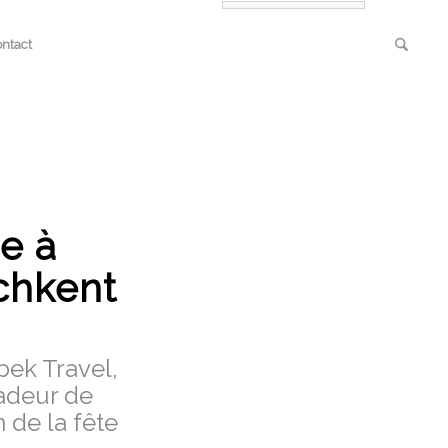
ntact
e à
chkent
bek Travel,
sadeur de
 de la fête