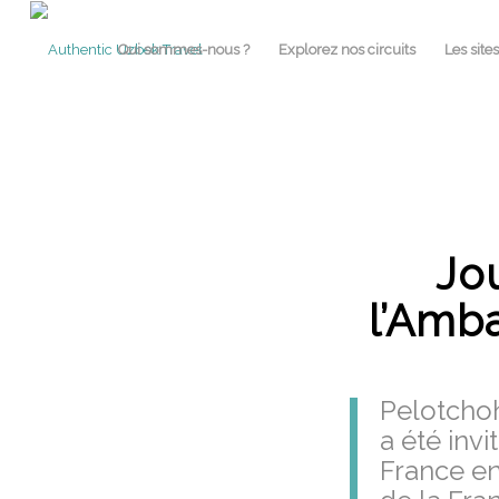
Qui sommes-nous ?
Explorez nos circuits
Les site
Jo
l’Amb
Pelotchoh
a été inv
France en