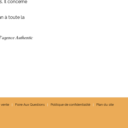
. Il concerne
an à toute la
l’agence Authentic
 vente
Foire Aux Questions
Politique de confidentialité
Plan du site