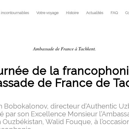
s incontournables
Votre voyage
Histoire
Actualités
FAQ
Co
Ambassade de France à Tachkent.
urnée de la francophoni
assade de France de Ta
 Bobokalonov, directeur d’Authentic Uz
ité par son Excellence Monsieur l’Ambas
 Ouzbékistan, Walid Fouque, à l’occasion