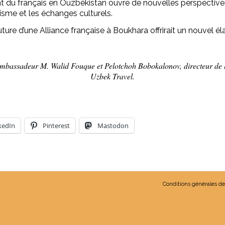
du français en Ouzbékistan ouvre de nouvelles perspectives
risme et les échanges culturels.
future d’une Alliance française à Boukhara offrirait un nouvel él
Ambassadeur M. Walid Fouque et Pelotchoh Bobokalonov, directeur de 
Uzbek Travel.
kedIn
Pinterest
Mastodon
Conditions générales de