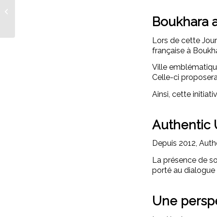
Festival « Gold
Embroidery and
Boukhara a
Jewelry » 2026
Lors de cette Jour
française à Boukha
Ville emblématique
Celle-ci proposera
Ainsi, cette initiat
Authentic 
Depuis 2012, Auth
La présence de son
porté au dialogue 
Une perspe