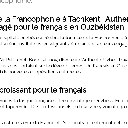
ncophonie.
 la Francophonie à Tachkent : Authe
agé pour le français en Ouzbékistan
la capitale ouzbèke a célébré la Journée de la Francophonie à
 a réuni institutions, enseignants, étudiants et acteurs engag
Mr Pelotchoh Bobokalonov, directeur d’Authentic Uzbek Travel
cussions portaient sur le développement du français en Ouzbé
 de nouvelles coopérations culturelles.
croissant pour le français
nnées, la langue française attire davantage d’Ouzbeks. En ef
ent l’apprendre. Des professionnels du tourisme y voient éga
iens culturels entre la France et l’Asie centrale renforcent cett