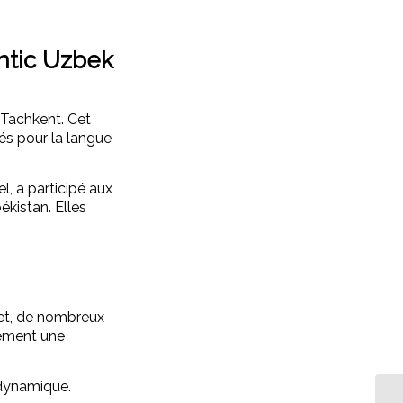
ntic Uzbek
 Tachkent. Cet
és pour la langue
, a participé aux
kistan. Elles
fet, de nombreux
lement une
e dynamique.